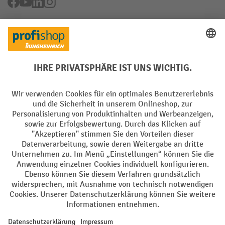
Facebook
YouTube
LinkedIn
Instagram
Rücknahme-Services
Elektrogeräte Rückname
Batterie Rückname
AGB
Impressum
Datenschutz
Barrierefreiheit
Grounding Page
Privacy Settings
Alle Preise exkl. gesetzl. Mehrwertsteuer zzgl.
Versandkosten
und ggf.
Nachnahmegebühren, wenn nicht anders angegeben.