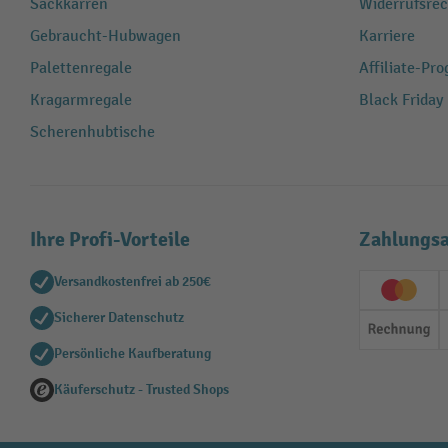
Sackkarren
Widerrufsrec
Gebraucht-Hubwagen
Karriere
Palettenregale
Affiliate-Pr
Kragarmregale
Black Friday
Scherenhubtische
Ihre Profi-Vorteile
Zahlungsa
Versandkostenfrei ab 250€
Creditc
Sicherer Datenschutz
Rechn
Persönliche Kaufberatung
Käuferschutz - Trusted Shops