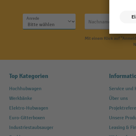
Anrede
Nachname
Mit einem Klick auf "Anmeld
N
Top Kategorien
Informati
Hochhubwagen
Service und H
Werkbänke
Über uns
Elektro-Hubwagen
Projektrefe
Euro-Gitterboxen
Unsere Produ
Industriestaubsauger
Leasing & Fi