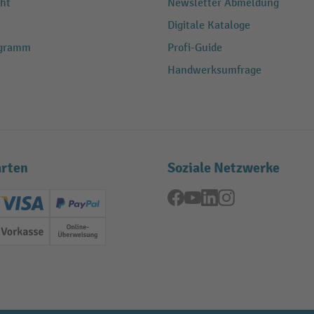
ht
Newsletter Abmeldung
Digitale Kataloge
ogramm
Profi-Guide
Handwerksumfrage
rten
Soziale Netzwerke
Facebook
YouTube
LinkedIn
Instagram
ard (Master)
Creditcard (Visa)
PayPal
ung
Vorkasse
Online-Überweisung