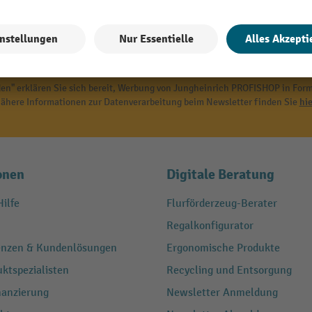
E-Mail
en" erklären Sie sich bereit, Werbung von Jungheinrich PROFISHOP in Form
ähere Informationen zur Datenverarbeitung beim Newsletter finden Sie
hie
onen
Digitale Beratung
ilfe
Flurförderzeug-Berater
Regalkonfigurator
renzen & Kundenlösungen
Ergonomische Produkte
ktspezialisten
Recycling und Entsorgung
nanzierung
Newsletter Anmeldung