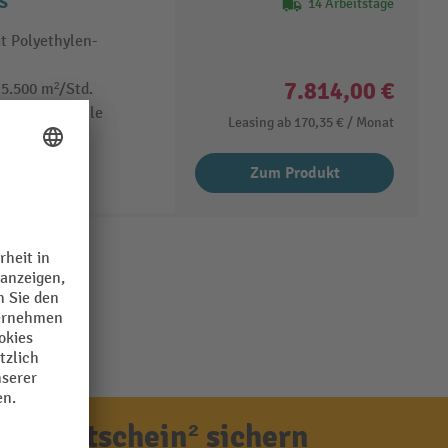
 S
14 Arbeitstage
t Polyethylen-
7.814,00 €
 5.500 m²/Std.
 Staubkontrolle
Leasing ab
170,35 €
/ Monat
Zum Produkt
ensgutschein² sichern