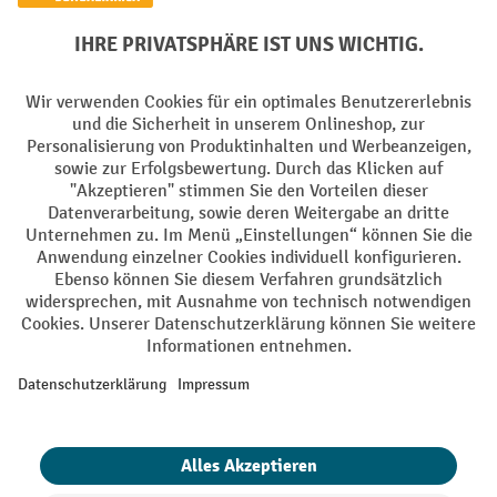
Elektrogeräte Rückname
Batterie Rückname
AGB
Impressum
Datenschutz
Barrierefreiheit
Grounding Page
Privacy Settings
Alle Preise exkl. gesetzl. Mehrwertsteuer zzgl.
Versandkosten
und ggf.
Nachnahmegebühren, wenn nicht anders angegeben.
¹ Der Rabatt gilt so lange der Vorrat reicht. Der Rabatt gilt nicht auf
Sonderpreise. Eine Kombination mit anderen prozentualen Rabatten
oder Gutscheinen ist nicht möglich. | ² Der Rabatt wird einmalig bei
Erstregistrierung für den Newsletter gewährt. Der Gutschein ist 10
Tage gültig und kann ab einem Netto-Bestellwert von 250,- € online