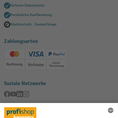
Sicherer Datenschutz
Persönliche Kaufberatung
Käuferschutz - Trusted Shops
Zahlungsarten
Creditcard (Master)
Creditcard (Visa)
PayPal
Rechnung
Vorkasse
Online-Überweisung
Soziale Netzwerke
Facebook
YouTube
LinkedIn
Instagram
Rücknahme-Services