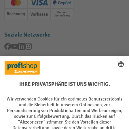
Creditcard (Master)
Creditcard (Visa)
PayPal
Rechnung
Vorkasse
Online-Überweisung
Soziale Netzwerke
Facebook
YouTube
LinkedIn
Instagram
Rücknahme-Services
Elektrogeräte Rückname
Batterie Rückname