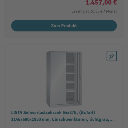
1.457,00 €
Leasing ab
30,65 €
/ Monat
Zum Produkt
LISTA Schwerlastschrank 54x27E, (BxTxH)
1146x690x1950 mm, Einschwenktüren, lichtgrau,
KEY Lock