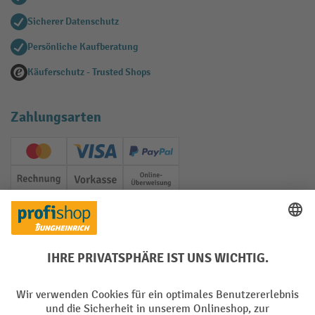
Sicherer Datenschutz
Persönliche Kaufberatung
Käuferschutz - Trusted Shops
Zahlungsarten
Creditcard (Master)
Creditcard (Visa)
PayPal
Rechnung
Vorkasse
Online-Überweisung
Soziale Netzwerke
Facebook
YouTube
LinkedIn
Instagram
Rücknahme-Services