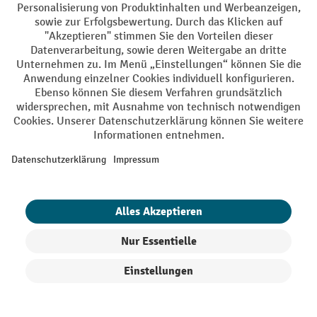
Elektrogeräte Rückname
Batterie Rückname
AGB
Impressum
Datenschutz
Barrierefreiheit
Grounding Page
Privacy Settings
Alle Preise exkl. gesetzl. Mehrwertsteuer zzgl.
Versandkosten
und ggf.
Nachnahmegebühren, wenn nicht anders angegeben.
¹ Der Rabatt gilt so lange der Vorrat reicht. Der Rabatt gilt nicht auf
Sonderpreise. Eine Kombination mit anderen prozentualen Rabatten
oder Gutscheinen ist nicht möglich. | ² Der Rabatt wird einmalig bei
Produkte filtern
Sortierung
Erstregistrierung für den Newsletter gewährt. Der Gutschein ist 10