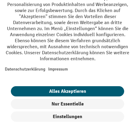
AGB
Impressum
Datenschutz
Barrierefreiheit
Grounding Page
Privacy Settings
Alle Preise exkl. gesetzl. Mehrwertsteuer zzgl.
Versandkosten
und ggf.
Nachnahmegebühren, wenn nicht anders angegeben.
¹ Der Rabatt gilt so lange der Vorrat reicht. Der Rabatt gilt nicht auf
Sonderpreise. Eine Kombination mit anderen prozentualen Rabatten
oder Gutscheinen ist nicht möglich. | ² Der Rabatt wird einmalig bei
Erstregistrierung für den Newsletter gewährt. Der Gutschein ist 10
Tage gültig und kann ab einem Netto-Bestellwert von 250,- € online
eingelöst werden. Die Höhe des Rabatts variiert je nach
Produktkategorie und beträgt bis zu 10 % (10 % auf Lager, Umwelt,
Arbeitsschutz | 5% auf Werkstatt, Betrieb, Transport, Stapeln und
Heben | 7% auf Büro). Ausgenommen sind Elektro-Hubwagen,
Produkte filtern
Sortierung
Elektro-Hochhubwagen, Elektro-Stapler sowie Gebrauchtgeräte.
Ausschluss von Werkzeug. Gilt nicht auf Sonderpreise. Kombination