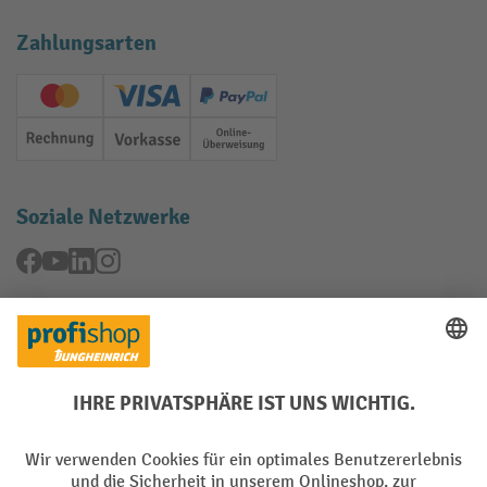
Zahlungsarten
Creditcard (Master)
Creditcard (Visa)
PayPal
Rechnung
Vorkasse
Online-Überweisung
Soziale Netzwerke
Facebook
YouTube
LinkedIn
Instagram
Rücknahme-Services
Elektrogeräte Rückname
Batterie Rückname