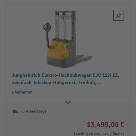
Jungheinrich Elektro-Hochhubwagen EJC 112i ZZ,
Zweifach-Teleskop-Hubgerüst, Freihub,
Tragfähigkeit 1.200 kg
6 Varianten
75 Arbeitstage
13.499,00 €
Leasing ab
291,59 €
/ Monat