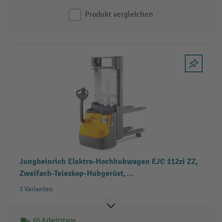
Produkt vergleichen
Jungheinrich Elektro-Hochhubwagen EJC 112zi ZZ,
Zweifach-Teleskop-Hubgerüst,
Doppelstockfunktion, Freihub, Tragfähigkeit 1.200
3 Varianten
kg
65 Arbeitstage