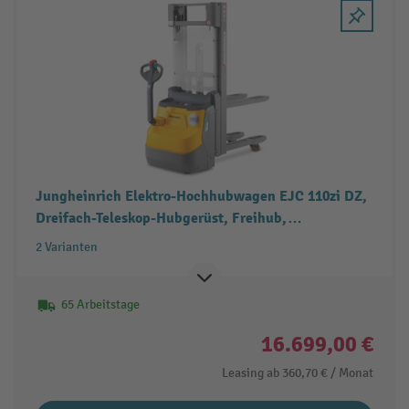
Jungheinrich Elektro-Hochhubwagen EJC 110zi DZ,
Dreifach-Teleskop-Hubgerüst, Freihub,
Tragfähigkeit 1.000 kg
2 Varianten
65 Arbeitstage
16.699,00 €
Leasing ab
360,70 €
/ Monat