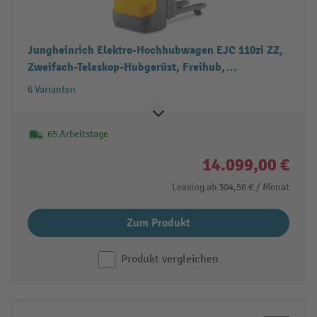
Jungheinrich Elektro-Hochhubwagen EJC 110zi ZZ,
Zweifach-Teleskop-Hubgerüst, Freihub,
Tragfähigkeit 1.000 kg
6 Varianten
65 Arbeitstage
14.099,00 €
Leasing ab
304,56 €
/ Monat
Zum Produkt
Produkt vergleichen