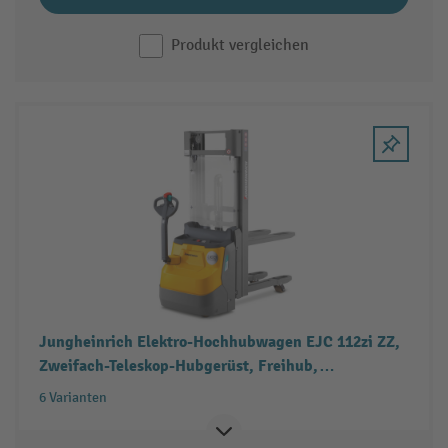
Produkt vergleichen
Jungheinrich Elektro-Hochhubwagen EJC 112zi ZZ,
Zweifach-Teleskop-Hubgerüst, Freihub,
Tragfähigkeit 1.200 kg
6 Varianten