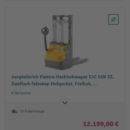
Jungheinrich Elektro-Hochhubwagen EJC 110i ZZ,
Zweifach-Teleskop-Hubgerüst, Freihub,
Tragfähigkeit 1.000 kg
6 Varianten
75 Arbeitstage
12.199,00 €