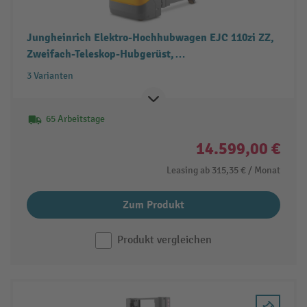
Jungheinrich Elektro-Hochhubwagen EJC 110zi ZZ,
Zweifach-Teleskop-Hubgerüst,
Doppelstockfunktion, Freihub, Tragfähigkeit 1.000
3 Varianten
kg
65 Arbeitstage
14.599,00 €
Leasing ab
315,35 €
/ Monat
Zum Produkt
Produkt vergleichen