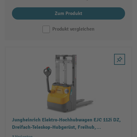
Zum Produkt
Produkt vergleichen
Jungheinrich Elektro-Hochhubwagen EJC 112i DZ,
Dreifach-Teleskop-Hubgerüst, Freihub,
Tragfähigkeit 1.200 kg
3 Varianten