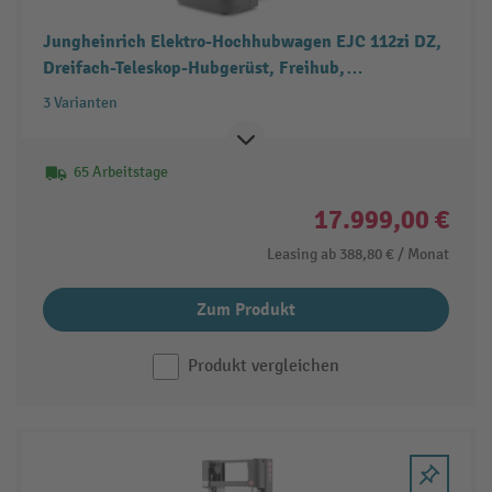
Jungheinrich Elektro-Hochhubwagen EJC 112zi DZ,
Dreifach-Teleskop-Hubgerüst, Freihub,
Tragfähigkeit 1.200 kg
3 Varianten
65 Arbeitstage
17.999,00 €
Leasing ab
388,80 €
/ Monat
Zum Produkt
Produkt vergleichen