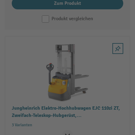
Zum Produkt
Produkt vergleichen
Jungheinrich Elektro-Hochhubwagen EJC 110zi ZT,
Zweifach-Teleskop-Hubgerüst,
Doppelstockfunktion, Tragfähigkeit 1.000 kg
3 Varianten