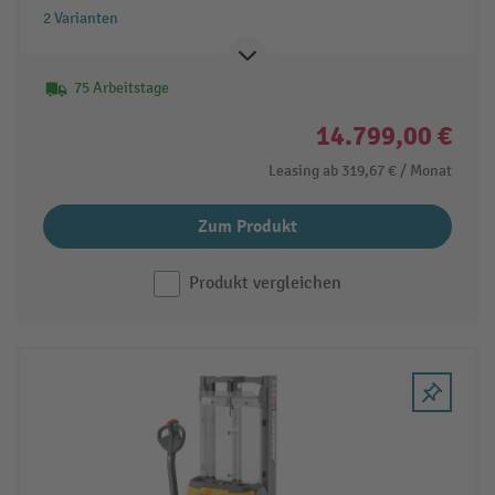
Tragfähigkeit 1.000 kg
2 Varianten
75 Arbeitstage
14.799,00 €
Leasing ab
319,67 €
/ Monat
Zum Produkt
Produkt vergleichen