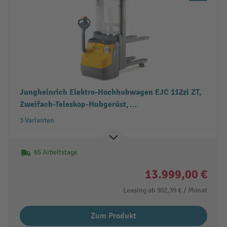
Jungheinrich Elektro-Hochhubwagen EJC 112zi ZT,
Zweifach-Teleskop-Hubgerüst,
Doppelstockfunktion, Tragfähigkeit 1.200 kg
3 Varianten
65 Arbeitstage
13.999,00 €
Leasing ab
302,39 €
/ Monat
Zum Produkt