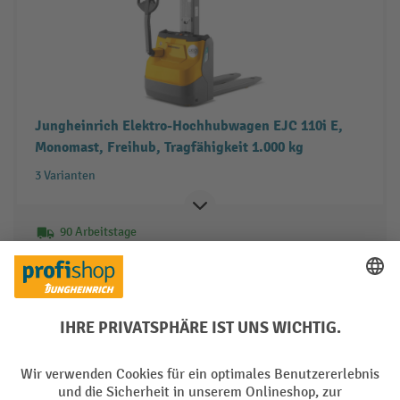
Jungheinrich Elektro-Hochhubwagen EJC 110i E,
Monomast, Freihub, Tragfähigkeit 1.000 kg
3 Varianten
90 Arbeitstage
8.040,00 €
Leasing ab
175,28 €
/ Monat
Zum Produkt
Produkt vergleichen