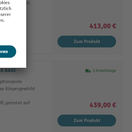
quergesteppter,
413,00 €
Zum Produkt
TRA BASE
2 Arbeitstage
pitzenpreis
das Körpergewicht
f, getestet auf
439,00 €
Zum Produkt