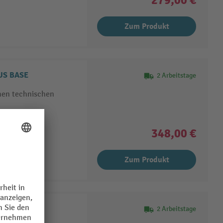
279,00 €
Zum Produkt
NUS BASE
2 Arbeitstage
chen technischen
lichkeiten
Komfort
348,00 €
Zum Produkt
MA 20
2 Arbeitstage