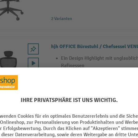
2 Varianten
hjh OFFICE Bürostuhl / Chefsessel VE
Ein Design Highlight mit unglaubli
Rafinessen
Viele differenzierte Einstellungsmög
Moderner Netzstoff für maximalen 
3 Varianten
hjh OFFICE Bürostuhl / Chefsessel PAR