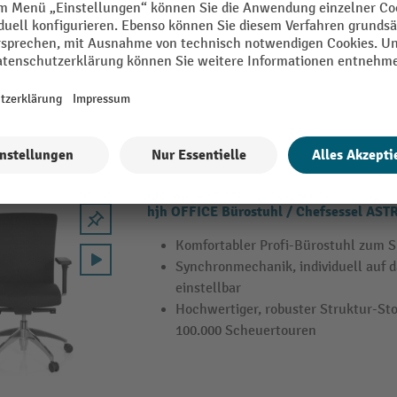
Trendiger Echtleder-Chefsessel mit 
weicher Polsterung
Markante Armlehnen in Chrom
Stabiles Aluminium-Fußkreuz
hjh OFFICE Bürostuhl / Chefsessel AS
Komfortabler Profi-Bürostuhl zum S
Synchronmechanik, individuell auf 
einstellbar
Hochwertiger, robuster Struktur-Stof
100.000 Scheuertouren