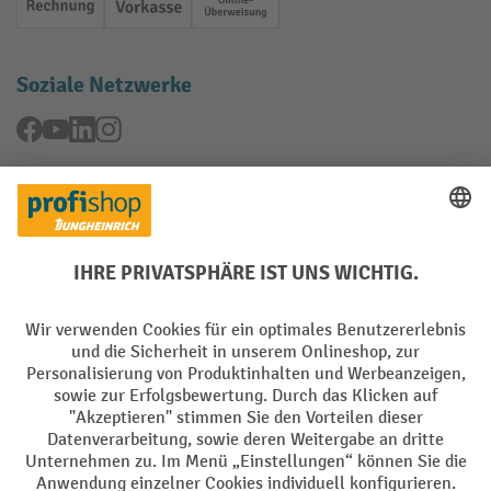
Rechnung
Vorkasse
Online-Überweisung
Soziale Netzwerke
Facebook
YouTube
LinkedIn
Instagram
Rücknahme-Services
Elektrogeräte Rückname
Batterie Rückname
AGB
Impressum
Datenschutz