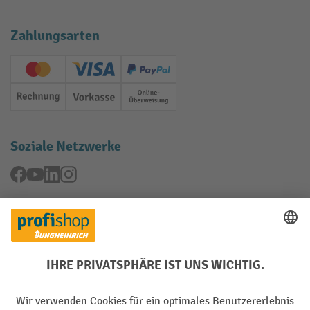
Zahlungsarten
Creditcard (Master)
Creditcard (Visa)
PayPal
Rechnung
Vorkasse
Online-Überweisung
Soziale Netzwerke
Facebook
YouTube
LinkedIn
Instagram
Rücknahme-Services
Elektrogeräte Rückname
Batterie Rückname