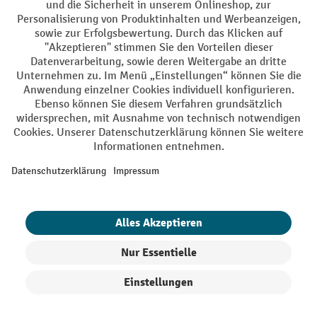
AGB
Impressum
Datenschutz
Barrierefreiheit
Grounding Page
Privacy Settings
Alle Preise exkl. gesetzl. Mehrwertsteuer zzgl.
Versandkosten
und ggf.
Nachnahmegebühren, wenn nicht anders angegeben.
¹ Der Rabatt gilt so lange der Vorrat reicht. Der Rabatt gilt nicht auf
Sonderpreise. Eine Kombination mit anderen prozentualen Rabatten
oder Gutscheinen ist nicht möglich. | ² Der Rabatt wird einmalig bei
Erstregistrierung für den Newsletter gewährt. Der Gutschein ist 10
Tage gültig und kann ab einem Netto-Bestellwert von 250,- € online
eingelöst werden. Die Höhe des Rabatts variiert je nach
Produktkategorie und beträgt bis zu 10 % (10 % auf Lager, Umwelt,
Arbeitsschutz | 5% auf Werkstatt, Betrieb, Transport, Stapeln und
Heben | 7% auf Büro). Ausgenommen sind Elektro-Hubwagen,
Produkte filtern
Sortierung
Elektro-Hochhubwagen, Elektro-Stapler sowie Gebrauchtgeräte.