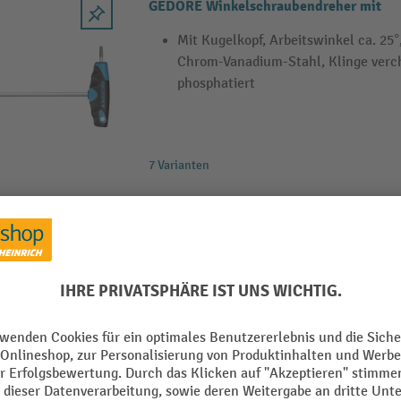
GEDORE Winkelschraubendreher mit
Mit Kugelkopf, Arbeitswinkel ca. 25
Chrom-Vanadium-Stahl, Klinge verc
phosphatiert
7 Varianten
GEDORE Winkelschraubendreher-Satz X
Gängigste Größen im Set, 2 Kugelköp
Winkelseite für optimales Arbeiten
Bessere Zugänglichkeit und gering
ein Schrauben ohne Probleme, wo n
Winkelschraubendreher scheitern, 
Hindernisse können mit den beiden 