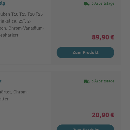
tlg
3 Arbeitstage
uben T10 T15 T20 T25
nkel ca. 25°, 2-
loch, Chrom-Vanadium-
osphatiert
89,90 €
Zum Produkt
z
3 Arbeitstage
ärtet, Chrom-
alter
20,90 €