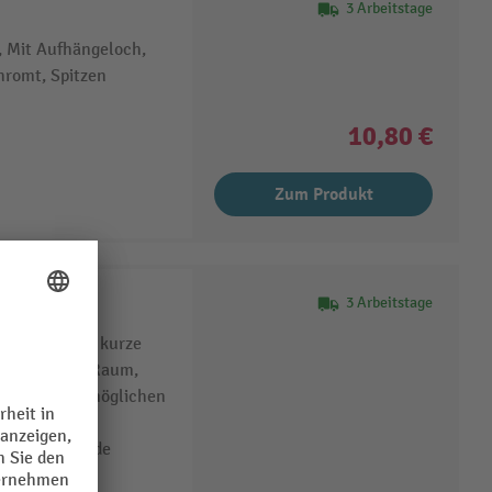
3 Arbeitstage
°, Mit Aufhängeloch,
hromt, Spitzen
10,80 €
Zum Produkt
L
3 Arbeitstage
fe und extra kurze
 auf engstem Raum,
e Bauhöhe ermöglichen
ormale
Hervorstehende
Kugelköpfen