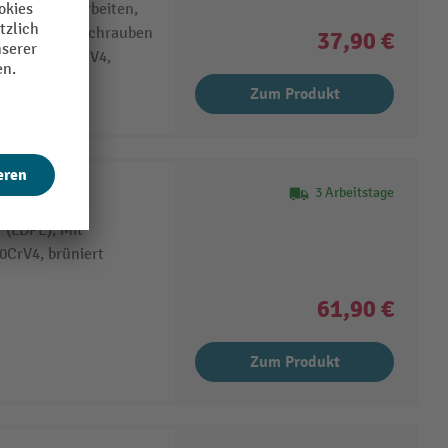
o zügiges Arbeiten,
 Finger beim Schrauben
37,90 €
m-Stahl 59CrV4,
Zum Produkt
H
3 Arbeitstage
 (LDPE), Mit
0CrV4, brüniert
61,90 €
Zum Produkt