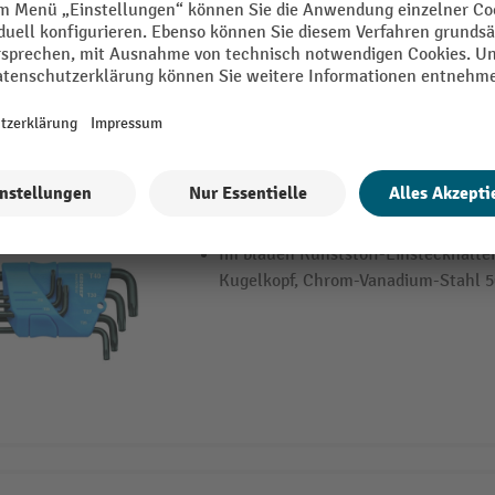
umgangen werden und ermöglichen s
Reduziert das Verletzungsrisiko der
auf ebenen Flächen, Chrom-Vanadiu
verzinkt
GEDORE Winkelschraubendreher-Satz 
Im blauen Kunststoff-Einsteckhalter
Kugelkopf, Chrom-Vanadium-Stahl 5