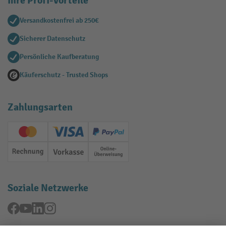
Ihre Profi-Vorteile
Versandkostenfrei ab 250€
Sicherer Datenschutz
Persönliche Kaufberatung
Käuferschutz - Trusted Shops
Zahlungsarten
Creditcard (Master)
Creditcard (Visa)
PayPal
Rechnung
Vorkasse
Online-Überweisung
Soziale Netzwerke
Facebook
YouTube
LinkedIn
Instagram