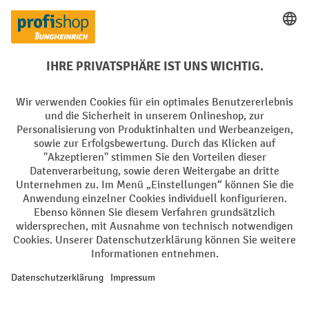
Rücknahme-Services
Elektrogeräte Rückname
Batterie Rückname
AGB
Impressum
Datenschutz
Barrierefreiheit
Grounding Page
Privacy Settings
Alle Preise exkl. gesetzl. Mehrwertsteuer zzgl.
Versandkosten
und ggf.
Nachnahmegebühren, wenn nicht anders angegeben.
¹ Der Rabatt gilt so lange der Vorrat reicht. Der Rabatt gilt nicht auf
Sonderpreise. Eine Kombination mit anderen prozentualen Rabatten