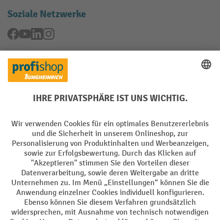
Soziale Netzwerke
Facebook
YouTube
LinkedIn
Instagram
Rücknahme-Services
Elektrogeräte Rückname
Batterie Rückname
AGB
Impressum
Datenschutz
Barrierefreiheit
Grounding Page
Privacy Settings