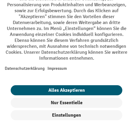
AGB
Impressum
Datenschutz
Barrierefreiheit
Grounding Page
Privacy Settings
Alle Preise exkl. gesetzl. Mehrwertsteuer zzgl.
Versandkosten
und ggf.
Nachnahmegebühren, wenn nicht anders angegeben.
¹ Der Rabatt gilt so lange der Vorrat reicht. Der Rabatt gilt nicht auf
Sonderpreise. Eine Kombination mit anderen prozentualen Rabatten
oder Gutscheinen ist nicht möglich. | ² Der Rabatt wird einmalig bei
Erstregistrierung für den Newsletter gewährt. Der Gutschein ist 10
Tage gültig und kann ab einem Netto-Bestellwert von 250,- € online
eingelöst werden. Die Höhe des Rabatts variiert je nach
Produktkategorie und beträgt bis zu 10 % (10 % auf Lager, Umwelt,
Arbeitsschutz | 5% auf Werkstatt, Betrieb, Transport, Stapeln und
Heben | 7% auf Büro). Ausgenommen sind Elektro-Hubwagen,
Produkte filtern
Sortierung
Elektro-Hochhubwagen, Elektro-Stapler sowie Gebrauchtgeräte.
Ausschluss von Werkzeug. Gilt nicht auf Sonderpreise. Kombination