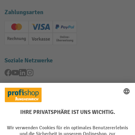
Zahlungsarten
Creditcard (Master)
Creditcard (Visa)
PayPal
Rechnung
Vorkasse
Online-Überweisung
Soziale Netzwerke
Facebook
YouTube
LinkedIn
Instagram
Rücknahme-Services
Elektrogeräte Rückname
Batterie Rückname