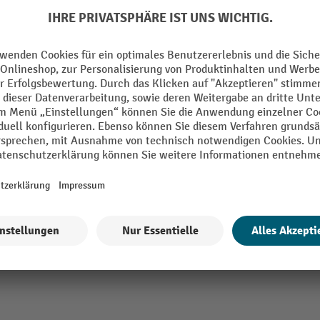
Fami PERFOM Akku-Ladeschrank mit Lo
Robuste Bauart aus Stahl
2 x Energiekanal für Steckdosenleis
1 x Differentialschutzschalter
3 Varianten