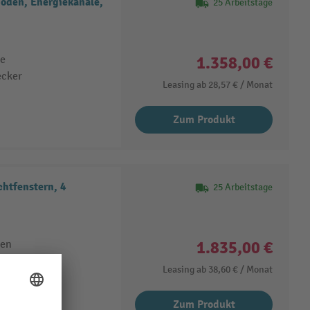
den, Energiekanäle,
25 Arbeitstage
1.358,00 €
te
ecker
Leasing ab
28,57 €
/ Monat
Zum Produkt
htfenstern, 4
25 Arbeitstage
1.835,00 €
ten
Leasing ab
38,60 €
/ Monat
Zum Produkt