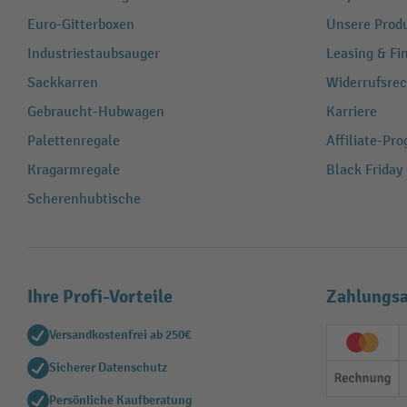
Euro-Gitterboxen
Unsere Produ
Industriestaubsauger
Leasing & Fi
Sackkarren
Widerrufsrec
Gebraucht-Hubwagen
Karriere
Palettenregale
Affiliate-Pr
Kragarmregale
Black Friday
Scherenhubtische
Ihre Profi-Vorteile
Zahlungsa
Versandkostenfrei ab 250€
Creditc
Sicherer Datenschutz
Rechn
Persönliche Kaufberatung