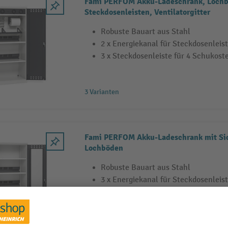
Fami PERFOM Akku-Ladeschrank, Lochbö
Steckdosenleisten, Ventilatorgitter
Robuste Bauart aus Stahl
2 x Energiekanal für Steckdosenleis
3 x Steckdosenleiste für 4 Schukost
3 Varianten
Fami PERFOM Akku-Ladeschrank mit Sic
Lochböden
Robuste Bauart aus Stahl
3 x Energiekanal für Steckdosenleis
1 x Differentialschutzschalter
4 Varianten