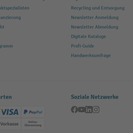
ktspezialisten
Recycling und Entsorgung
nanzierung
Newsletter Anmeldung
ht
Newsletter Abmeldung
Digitale Kataloge
ogramm
Profi-Guide
Handwerksumfrage
rten
Soziale Netzwerke
Facebook
YouTube
LinkedIn
Instagram
ard (Master)
Creditcard (Visa)
PayPal
ung
Vorkasse
Online-Überweisung