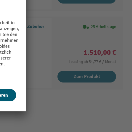
chplatte und Zubehör
25 Arbeitstage
ten
1.510,00 €
Leasing ab
31,77 €
/ Monat
Zum Produkt