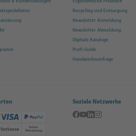
renzen & Kundenlösungen
Ergonomische Produkte
ktspezialisten
Recycling und Entsorgung
nanzierung
Newsletter Anmeldung
ht
Newsletter Abmeldung
Digitale Kataloge
ogramm
Profi-Guide
Handwerksumfrage
rten
Soziale Netzwerke
Facebook
YouTube
LinkedIn
Instagram
ard (Master)
Creditcard (Visa)
PayPal
ung
Vorkasse
Online-Überweisung