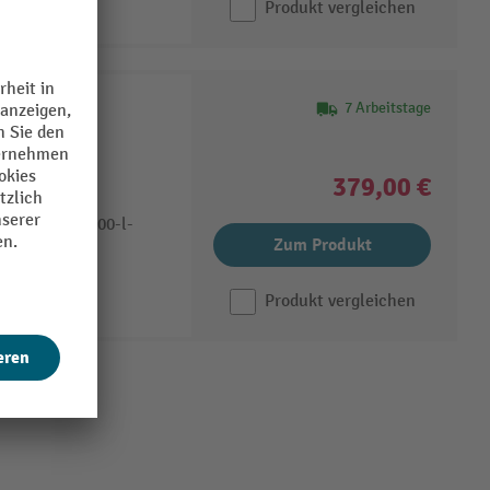
Produkt vergleichen
unststoff-L-
7 Arbeitstage
eben und
379,00 €
er
ser und 60-/200-l-
Zum Produkt
assaufnahme
Produkt vergleichen