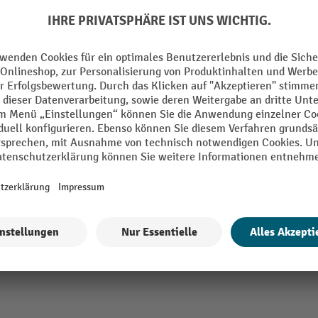
DENIOS Fassgreifer FGH für Stahl und K
Ringfässer, Kettenausführung
Fassgehänge FGH zum vertikalen H
Transportieren dicht stehender Fäss
Für 110-/220-l-Kunststoff-L-Ringfäs
Stahlsickenfässer
Stabile Kette mit Greifhaken zur F