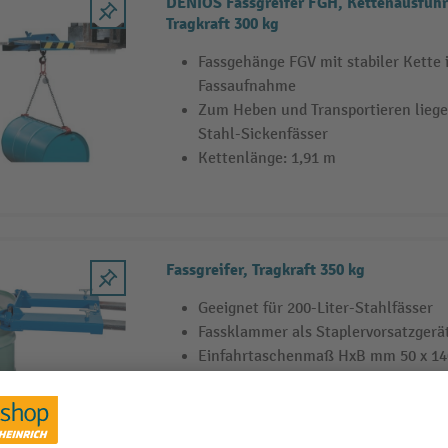
DENIOS Fassgreifer FGH, Kettenausführ
Tragkraft 300 kg
Fassgehänge FGV mit stabiler Kette i
Fassaufnahme
Zum Heben und Transportieren liege
Stahl-Sickenfässer
Kettenlänge: 1,91 m
Fassgreifer, Tragkraft 350 kg
Geeignet für 200-Liter-Stahlfässer
Fassklammer als Staplervorsatzgerät
Einfahrtaschenmaß HxB mm 50 x 14