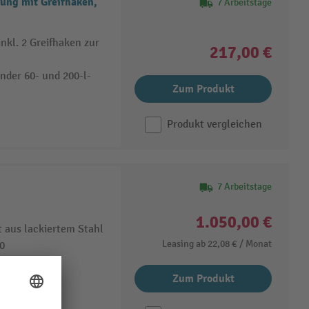
ung mit Greifhaken,
7 Arbeitstage
nkl. 2 Greifhaken zur
217,00 €
nder 60- und 200-l-
Zum Produkt
Produkt vergleichen
7 Arbeitstage
1.050,00 €
 aus lackiertem Stahl
Leasing ab
22,08 €
/ Monat
0
Zum Produkt