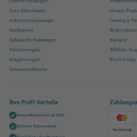
Elektro-Hubwagen
Projektrefe
Euro-Gitterboxen
Unsere Produ
Industriestaubsauger
Leasing & Fi
Sackkarren
Widerrufsrec
Gebraucht-Hubwagen
Karriere
Palettenregale
Affiliate-Pr
Kragarmregale
Black Friday
Scherenhubtische
Ihre Profi-Vorteile
Zahlungsa
Versandkostenfrei ab 250€
Creditc
Sicherer Datenschutz
Rechn