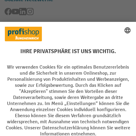
Facebook
YouTube
LinkedIn
Instagram
Rücknahme-Services
Elektrogeräte Rückname
Batterie Rückname
AGB
Impressum
Datenschutz
Barrierefreiheit
Grounding Page
Privacy Settings
Alle Preise exkl. gesetzl. Mehrwertsteuer zzgl.
Versandkosten
und ggf.