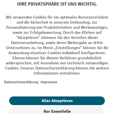
Elektrogeräte Rückname
Batterie Rückname
AGB
Impressum
Datenschutz
Barrierefreiheit
Grounding Page
Privacy Settings
Alle Preise exkl. gesetzl. Mehrwertsteuer zzgl.
Versandkosten
und ggf.
Nachnahmegebühren, wenn nicht anders angegeben.
¹ Der Rabatt gilt so lange der Vorrat reicht. Der Rabatt gilt nicht auf
Sonderpreise. Eine Kombination mit anderen prozentualen Rabatten
oder Gutscheinen ist nicht möglich. | ² Der Rabatt wird einmalig bei
Erstregistrierung für den Newsletter gewährt. Der Gutschein ist 10
Tage gültig und kann ab einem Netto-Bestellwert von 250,- € online
eingelöst werden. Die Höhe des Rabatts variiert je nach