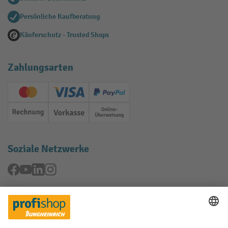
Persönliche Kaufberatung
Käuferschutz - Trusted Shops
Zahlungsarten
Creditcard (Master)
Creditcard (Visa)
PayPal
Rechnung
Vorkasse
Online-Überweisung
Soziale Netzwerke
Facebook
YouTube
LinkedIn
Instagram
Rücknahme-Services