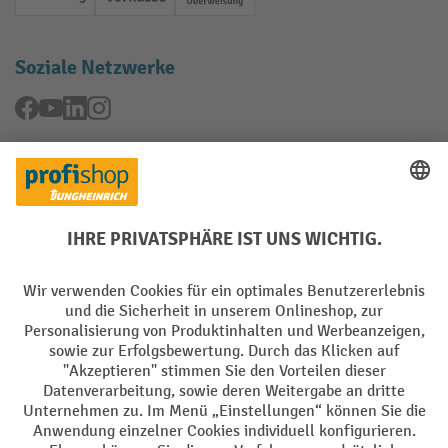
Rechnung
Vorkasse
Online-Überweisung
Soziale Netzwerke
Facebook
YouTube
LinkedIn
Instagram
Rücknahme-Services
Elektrogeräte Rückname
Batterie Rückname
AGB
Impressum
Datenschutz