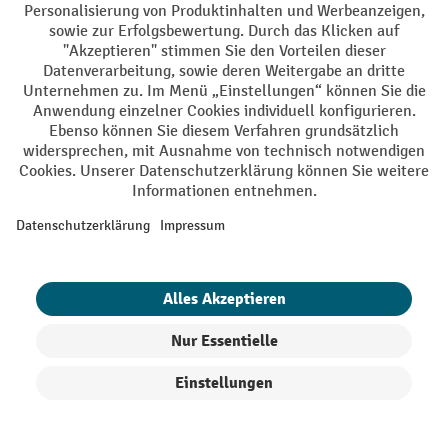
Informationen
Digitale Beratung
Kontakt
Kontaktformular
Kontaktieren Sie uns über unser
.
Vertrag widerrufen
Käuferschutz
Mit geprüfter Qualität, Sicherheit und Transparenz ist jh-
profishop.de in hohem Maße vertrauenswürdig.
Produkte filtern
Sortierung