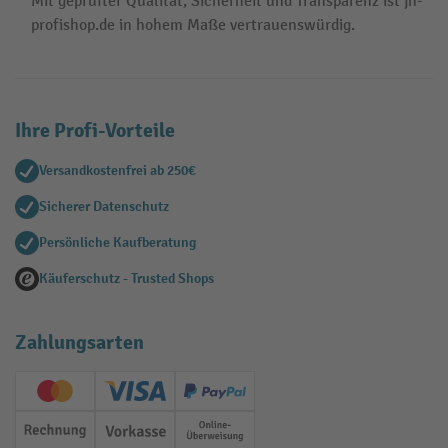
Mit geprüfter Qualität, Sicherheit und Transparenz ist jh-
profishop.de in hohem Maße vertrauenswürdig.
Ihre Profi-Vorteile
Versandkostenfrei ab 250€
Sicherer Datenschutz
Persönliche Kaufberatung
Käuferschutz - Trusted Shops
Zahlungsarten
Creditcard (Master)
Creditcard (Visa)
PayPal
Rechnung
Vorkasse
Online-Überweisung