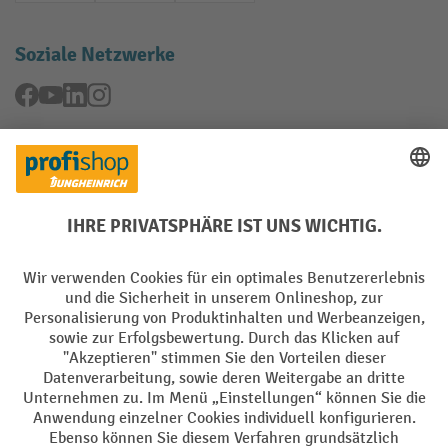
Soziale Netzwerke
Facebook
YouTube
LinkedIn
Instagram
Rücknahme-Services
Elektrogeräte Rückname
Batterie Rückname
AGB
Impressum
Datenschutz
Barrierefreiheit
Grounding Page
Privacy Settings