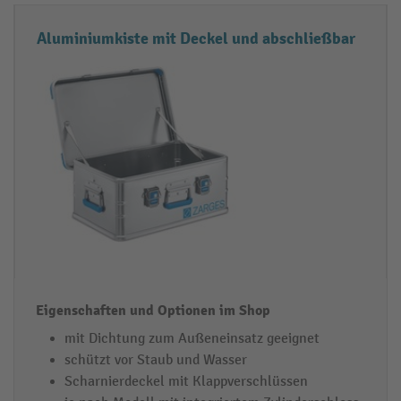
-
ti
T
o
Aluminiumkiste mit Deckel und abschließbar
r
n
a
e
n
n
s
i
p
m
o
S
r
h
t
o
b
p
o
x
e
mit Dichtung zum Außeneinsatz geeignet
n
schützt vor Staub und Wasser
Scharnierdeckel mit Klappverschlüssen