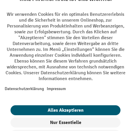
Ihre Profi-Vorteile
Versandkostenfrei ab 250€
Sicherer Datenschutz
Persönliche Kaufberatung
Käuferschutz - Trusted Shops
Zahlungsarten
Creditcard (Master)
Creditcard (Visa)
PayPal
Rechnung
Vorkasse
Online-Überweisung
Soziale Netzwerke