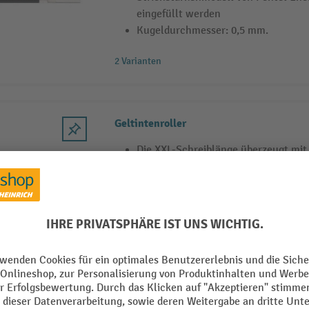
eingefüllt werden
Kugeldurchmesser: 0,5 mm.
2 Varianten
Geltintenroller
Die XXL-Schreiblänge überzeugt mit 
Schreibvergnügen als bei herkömmli
Die Griffzone beugt Verkrampfungen
Außerdem ist der EnerGel X durch di
Farben und das flüssig-leichte Schre
Vielschreiber.
3 Varianten