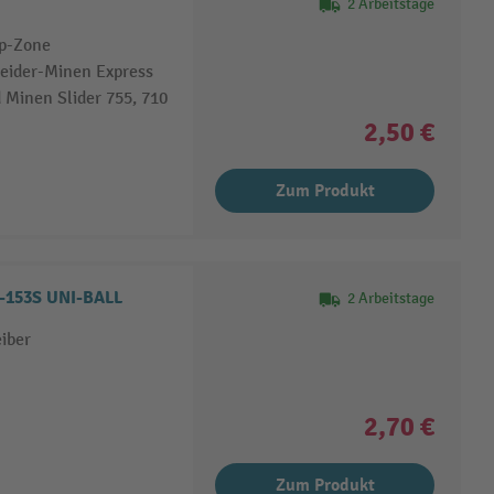
2 Arbeitstage
ip-Zone
eider-Minen Express
 Minen Slider 755, 710
2,50 €
Zum Produkt
uni-ball Geltintenroller GEL IMPACT UM-153S UNI-BALL
2 Arbeitstage
iber
2,70 €
Zum Produkt