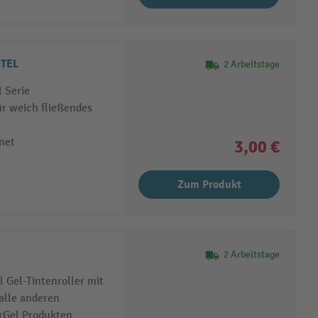
 EnerGel BL77 PENTEL
2 Arbeitstage
 Serie
ür weich fließendes
net
3,00 €
Zum Produkt
2 Arbeitstage
 Gel-Tintenroller mit
alle anderen
rGel Produkten