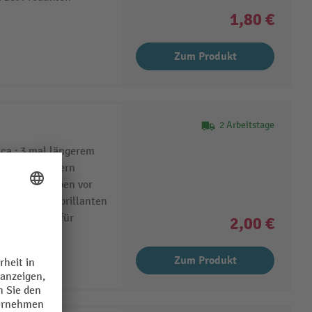
1,80 €
Zum Produkt
2 Arbeitstage
ca.: 3 mal längerem
chen Gelrollern
 beim Schreiben vor
e besonders brillanten
iben perfekt für
2,00 €
Zum Produkt