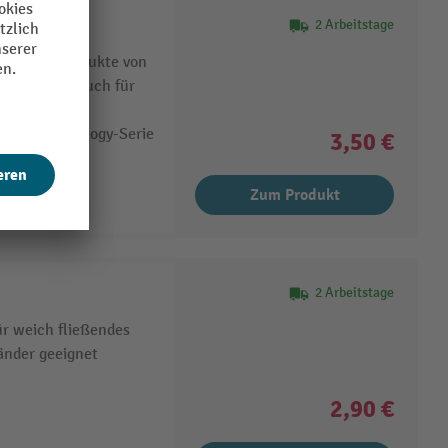
2 Arbeitstage
n EnerGel Produkte von
eibend und auch für
entel Recycology-Serie
3,50 €
tigt.
Zum Produkt
2 Arbeitstage
ür weich fließendes
änder geeignet
2,90 €