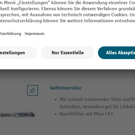
Geltintenroller
Die Schreibqualität ist wie bei alle
höchster Güte, besonders sanft schr
Linkshänder empfehlenswert
Der EnerGel Document ist Teil der P
und mit recycelten Materialien gefer
3 Varianten
Geltintenroller
Mit schnell trocknender Tinte und f
Schreiben, besonders gut für Linksh
Nachfüllbar mit Mine LR7.