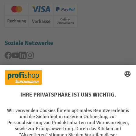
Creditcard (Master)
Creditcard (Visa)
PayPal
Rechnung
Vorkasse
Online-Überweisung
Soziale Netzwerke
Facebook
YouTube
LinkedIn
Instagram
Rücknahme-Services
Elektrogeräte Rückname
Batterie Rückname