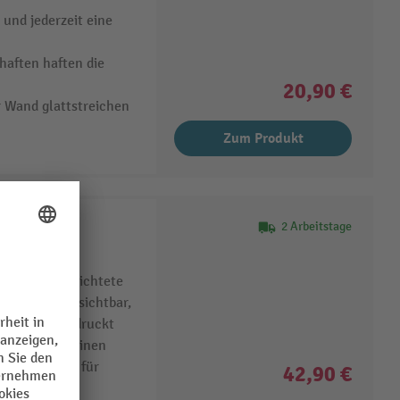
 und jederzeit eine
haften haften die
20,90 €
r Wand glattstreichen
Zum Produkt
2 Arbeitstage
e- oder
rente, beschichtete
praktisch unsichtbar,
direkt aufgedruckt
chtung erscheinen
Fotoqualität für
42,90 €
 Ausdrucke