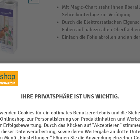
Mit Magic-Chart steht Ihnen überall
Schreibunterlage zur Verfügung
Durch die Elektrostatischen Eigensc
Folien auf nahezu allen Oberflächen
Einfach die Folie abrollen und an de
OHP Inkjetfolie
Warum bekleben Sie nicht mal Werb
Glückwunschkarten? Unsere transpa
Klebefolie wird nach dem Aufkleben 
dadurch wirken Design und Text wie 
Dank der besonderen Inkjet-Beschi
Motive und Bilder täuschend echt in 
fotorealistische, gestochen scharfe