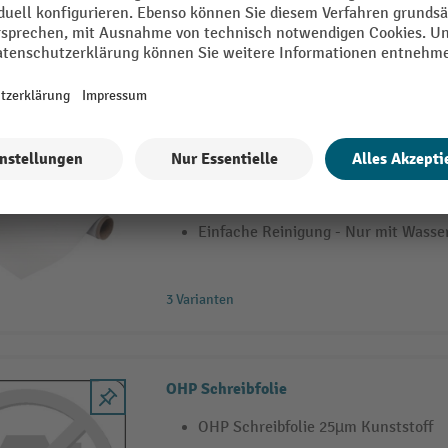
Lösemittelfrei.
Mit Folien die Räume gestalten
an denen sich Kreativität und Produk
können
Einfache Reinigung - Nur mit Wasser
3 Varianten
OHP Schreibfolie
OHP Schreibfolie 25µm Kunststoff