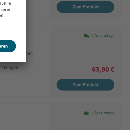
Zum Produkt
Post-it Whiteboardfolie Flex Write Surface POST-IT
2 Arbeitstage
tivität entfalten
 reinigen
63,90 €
Zum Produkt
2 Arbeitstage