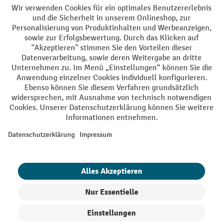
Batterie Rückname
AGB
Impressum
Datenschutz
Barrierefreiheit
Grounding Page
Privacy Settings
Alle Preise exkl. gesetzl. Mehrwertsteuer zzgl.
Versandkosten
und ggf.
Nachnahmegebühren, wenn nicht anders angegeben.
¹ Der Rabatt gilt so lange der Vorrat reicht. Der Rabatt gilt nicht auf
Sonderpreise. Eine Kombination mit anderen prozentualen Rabatten
oder Gutscheinen ist nicht möglich. | ² Der Rabatt wird einmalig bei
Erstregistrierung für den Newsletter gewährt. Der Gutschein ist 10
Tage gültig und kann ab einem Netto-Bestellwert von 250,- € online
eingelöst werden. Die Höhe des Rabatts variiert je nach
Produktkategorie und beträgt bis zu 10 % (10 % auf Lager, Umwelt,
Arbeitsschutz | 5% auf Werkstatt, Betrieb, Transport, Stapeln und
Heben | 7% auf Büro). Ausgenommen sind Elektro-Hubwagen,