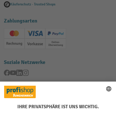
Käuferschutz - Trusted Shops
Zahlungsarten
Creditcard (Master)
Creditcard (Visa)
PayPal
Rechnung
Vorkasse
Online-Überweisung
Soziale Netzwerke
Facebook
YouTube
LinkedIn
Instagram
Rücknahme-Services
Elektrogeräte Rückname