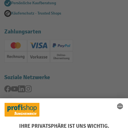
Persönliche Kaufberatung
Käuferschutz - Trusted Shops
Zahlungsarten
Creditcard (Master)
Creditcard (Visa)
PayPal
Rechnung
Vorkasse
Online-Überweisung
Soziale Netzwerke
Facebook
YouTube
LinkedIn
Instagram
Rücknahme-Services
Elektrogeräte Rückname