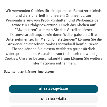
Batterie Rückname
AGB
Impressum
Datenschutz
Barrierefreiheit
Grounding Page
Privacy Settings
Alle Preise exkl. gesetzl. Mehrwertsteuer zzgl.
Versandkosten
und ggf.
Nachnahmegebühren, wenn nicht anders angegeben.
¹ Der Rabatt gilt so lange der Vorrat reicht. Der Rabatt gilt nicht auf
Sonderpreise. Eine Kombination mit anderen prozentualen Rabatten
oder Gutscheinen ist nicht möglich. | ² Der Rabatt wird einmalig bei
Erstregistrierung für den Newsletter gewährt. Der Gutschein ist 10
Tage gültig und kann ab einem Netto-Bestellwert von 250,- € online
eingelöst werden. Die Höhe des Rabatts variiert je nach
Produktkategorie und beträgt bis zu 10 % (10 % auf Lager, Umwelt,