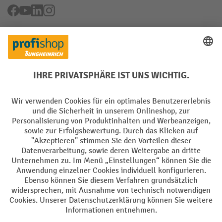
Facebook
YouTube
LinkedIn
Instagram
Rücknahme-Services
Elektrogeräte Rückname
Batterie Rückname
AGB
Impressum
Datenschutz
Barrierefreiheit
Grounding Page
Privacy Settings
Alle Preise exkl. gesetzl. Mehrwertsteuer zzgl.
Versandkosten
und ggf.
Nachnahmegebühren, wenn nicht anders angegeben.