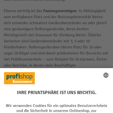
Fassungsvermögen
Ebenso wichtig ist das
. In Abhängigkeit
vom verfügbaren Platz und der Nutzungsintensität bieten
sich entweder schmalere Garderobenständer an oder gleich
eine geräumigere Reihengarderobe, deren breites
Metallgestell viel Stauraum für Kleidung bietet. Übliche
Varianten sind Garderobenständer mit 3, 5 oder 10
Kleiderhaken. Reihengarderoben bieten Platz für 10 oder
sogar 20 Bügel und sind damit prädestiniert für Bereiche mit
viel Publikumsverkehr – zum Beispiel für Arztpraxen, Ämter
oder Betriebe, in denen viele Beschäftigte
Arbeitskleidung
regelmäßig
an- und ablegen.
Traglast
Generell gilt: Je höher die
ist, desto gleichmäßiger
sollte der Garderobenständer belegt werden. Das gilt vor
allem für Modelle – meistens klassische Kleiderständer –,
die einen schmalen und/oder einen runden Standfuß haben.
Eine ungleiche Beladung mit schweren Kleidungsstücken