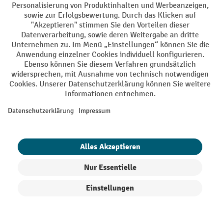
kann dazu führen, dass der Garderobenständer umkippt. Je
nach Modell sorgen Gewichte im Fußelement solcher
Garderobenständer für einen stabileren Stand. Die Stärke
klassischer Rundgarderobenständer: Sie lassen sich bequem
selbst in kleinen Ecken aufstellen und eigenen sich deshalb
für Bereiche, in denen nicht viel Platz zur Verfügung steht.
Ausstattungsmerkmale
Doppelhaken
wie
, ein
integrierter
Schirmständer
oder
drehbare
eine
Hakenkrone
(beim
Kleiderständer) sorgen
für zusätzlichen
Komfort. Des Weiteren
stationäre
sind sowohl
Ausführungen
als auch
Produkte filtern
Sortierung
mobile Garderobenständer
erhältlich; Letztere sind mit