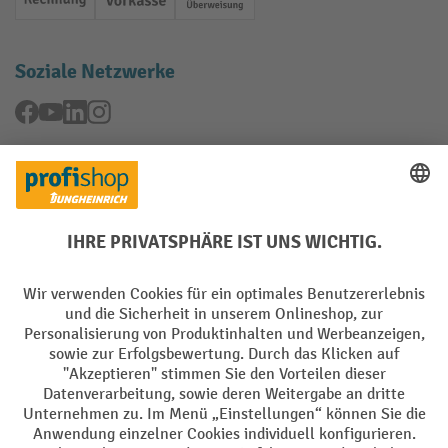
Rechnung
Vorkasse
Online-Überweisung
Soziale Netzwerke
Facebook
YouTube
LinkedIn
Instagram
Rücknahme-Services
Elektrogeräte Rückname
Batterie Rückname
AGB
Impressum
Datenschutz