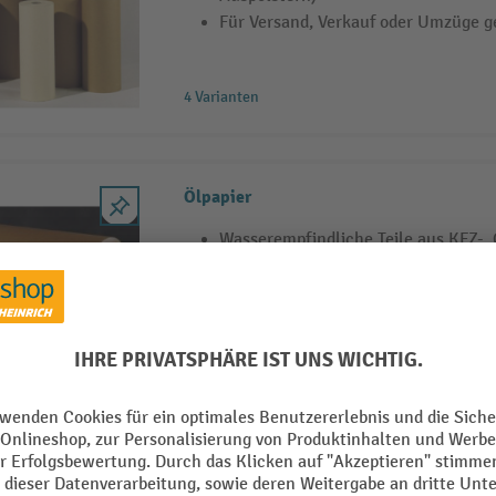
Für Versand, Verkauf oder Umzüge g
4 Varianten
Ölpapier
Wasserempfindliche Teile aus KFZ-,
Maschinenbau geschützt verpacken
Hochwertiges, ölgetränktes Kraftpap
Wirtschaftliche Großrolle
Packpapier