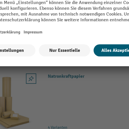
Zum Schutz empfindlicher Gegenstän
Natronmischpapier in Kraftliner-Qua
Universell nutzbar (Zwischeneinlage
Auspolstern)
2 Varianten
Natronkraftpapier
4 Varianten