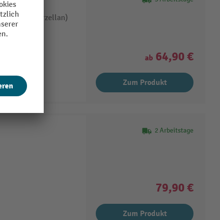
de (z. B. Porzellan)
lität, 80g/m²
, Einwickeln,
64,90 €
ab
Zum Produkt
2 Arbeitstage
79,90 €
Zum Produkt