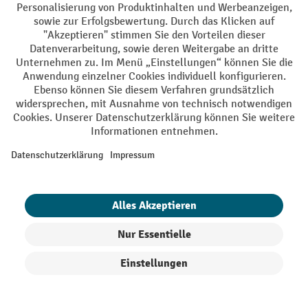
Vertrag widerrufen
Käuferschutz
Mit geprüfter Qualität, Sicherheit und Transparenz ist jh-
profishop.de in hohem Maße vertrauenswürdig.
Ihre Profi-Vorteile
Versandkostenfrei ab 250€
Sicherer Datenschutz
Persönliche Kaufberatung
Produkte filtern
Sortierung
Käuferschutz - Trusted Shops