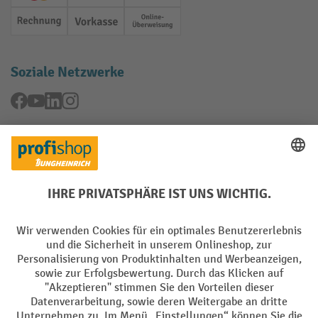
Rechnung
Vorkasse
Online-Überweisung
Soziale Netzwerke
Facebook
YouTube
LinkedIn
Instagram
Rücknahme-Services
Elektrogeräte Rückname
Batterie Rückname