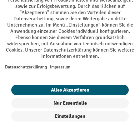
AGB
Impressum
Datenschutz
Barrierefreiheit
Grounding Page
Privacy Settings
Alle Preise exkl. gesetzl. Mehrwertsteuer zzgl.
Versandkosten
und ggf.
Nachnahmegebühren, wenn nicht anders angegeben.
¹ Der Rabatt gilt so lange der Vorrat reicht. Der Rabatt gilt nicht auf
Sonderpreise. Eine Kombination mit anderen prozentualen Rabatten
oder Gutscheinen ist nicht möglich. | ² Der Rabatt wird einmalig bei
Erstregistrierung für den Newsletter gewährt. Der Gutschein ist 10
Tage gültig und kann ab einem Netto-Bestellwert von 250,- € online
eingelöst werden. Die Höhe des Rabatts variiert je nach
Produktkategorie und beträgt bis zu 10 % (10 % auf Lager, Umwelt,
Arbeitsschutz | 5% auf Werkstatt, Betrieb, Transport, Stapeln und
Heben | 7% auf Büro). Ausgenommen sind Elektro-Hubwagen,
Produkte filtern
Sortierung
Elektro-Hochhubwagen, Elektro-Stapler sowie Gebrauchtgeräte.
Ausschluss von Werkzeug. Gilt nicht auf Sonderpreise. Kombination
mit anderen Gutscheinen nicht möglich.