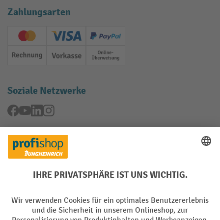
Zahlungsarten
Creditcard (Master)
Creditcard (Visa)
PayPal
Rechnung
Vorkasse
Online-Überweisung
Soziale Netzwerke
Facebook
YouTube
LinkedIn
Instagram
Rücknahme-Services
Elektrogeräte Rückname
Batterie Rückname