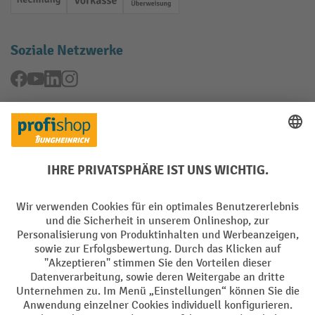
Rechnung
Vorkasse
Online-Überweisung
Soziale Netzwerke
Facebook
YouTube
LinkedIn
Instagram
Rücknahme-Services
Elektrogeräte Rückname
Batterie Rückname
AGB
Impressum
Datenschutz