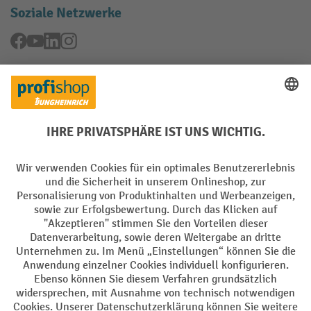
Soziale Netzwerke
Facebook
YouTube
LinkedIn
Instagram
Rücknahme-Services
Elektrogeräte Rückname
Batterie Rückname
AGB
Impressum
Datenschutz
Barrierefreiheit
Grounding Page
Privacy Settings