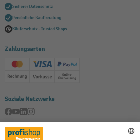
Sicherer Datenschutz
Persönliche Kaufberatung
Käuferschutz - Trusted Shops
Zahlungsarten
Creditcard (Master)
Creditcard (Visa)
PayPal
Rechnung
Vorkasse
Online-Überweisung
Soziale Netzwerke
Facebook
YouTube
LinkedIn
Instagram
Rücknahme-Services