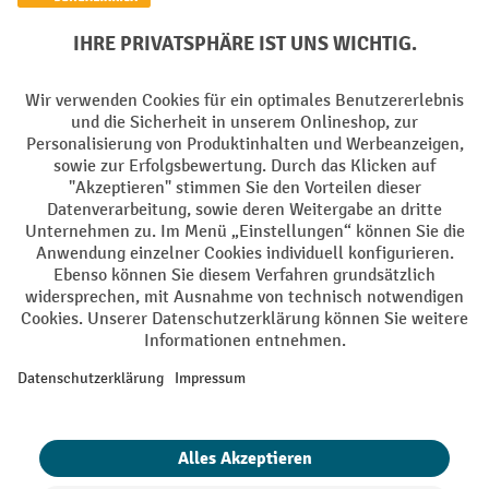
Elektrogeräte Rückname
Batterie Rückname
AGB
Impressum
Datenschutz
Barrierefreiheit
Grounding Page
Privacy Settings
Alle Preise exkl. gesetzl. Mehrwertsteuer zzgl.
Versandkosten
und ggf.
Nachnahmegebühren, wenn nicht anders angegeben.
¹ Der Rabatt gilt so lange der Vorrat reicht. Der Rabatt gilt nicht auf
Sonderpreise. Eine Kombination mit anderen prozentualen Rabatten
oder Gutscheinen ist nicht möglich. | ² Der Rabatt wird einmalig bei
Erstregistrierung für den Newsletter gewährt. Der Gutschein ist 10
Tage gültig und kann ab einem Netto-Bestellwert von 250,- € online