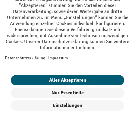
AGB
Impressum
Datenschutz
Barrierefreiheit
Grounding Page
Privacy Settings
Alle Preise exkl. gesetzl. Mehrwertsteuer zzgl.
Versandkosten
und ggf.
Nachnahmegebühren, wenn nicht anders angegeben.
¹ Der Rabatt gilt so lange der Vorrat reicht. Der Rabatt gilt nicht auf
Sonderpreise. Eine Kombination mit anderen prozentualen Rabatten
oder Gutscheinen ist nicht möglich. | ² Der Rabatt wird einmalig bei
Erstregistrierung für den Newsletter gewährt. Der Gutschein ist 10
Tage gültig und kann ab einem Netto-Bestellwert von 250,- € online
eingelöst werden. Die Höhe des Rabatts variiert je nach
Produktkategorie und beträgt bis zu 10 % (10 % auf Lager, Umwelt,
Arbeitsschutz | 5% auf Werkstatt, Betrieb, Transport, Stapeln und
Heben | 7% auf Büro). Ausgenommen sind Elektro-Hubwagen,
Produkte filtern
Sortierung
Elektro-Hochhubwagen, Elektro-Stapler sowie Gebrauchtgeräte.
Ausschluss von Werkzeug. Gilt nicht auf Sonderpreise. Kombination
mit anderen Gutscheinen nicht möglich.