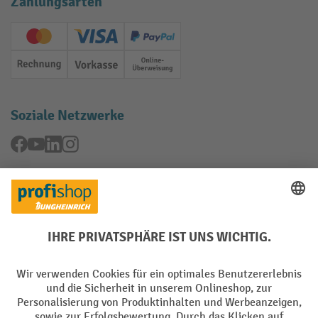
Zahlungsarten
Creditcard (Master)
Creditcard (Visa)
PayPal
Rechnung
Vorkasse
Online-Überweisung
Soziale Netzwerke
Facebook
YouTube
LinkedIn
Instagram
Rücknahme-Services
Elektrogeräte Rückname
Batterie Rückname