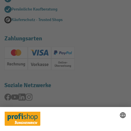
Persönliche Kaufberatung
Käuferschutz - Trusted Shops
Zahlungsarten
Creditcard (Master)
Creditcard (Visa)
PayPal
Rechnung
Vorkasse
Online-Überweisung
Soziale Netzwerke
Facebook
YouTube
LinkedIn
Instagram
Rücknahme-Services