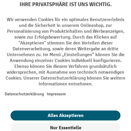
Elektrogeräte Rückname
Batterie Rückname
AGB
Impressum
Datenschutz
Barrierefreiheit
Grounding Page
Privacy Settings
Alle Preise exkl. gesetzl. Mehrwertsteuer zzgl.
Versandkosten
und ggf.
Nachnahmegebühren, wenn nicht anders angegeben.
¹ Der Rabatt gilt so lange der Vorrat reicht. Der Rabatt gilt nicht auf
Sonderpreise. Eine Kombination mit anderen prozentualen Rabatten
oder Gutscheinen ist nicht möglich. | ² Der Rabatt wird einmalig bei
Erstregistrierung für den Newsletter gewährt. Der Gutschein ist 10
Tage gültig und kann ab einem Netto-Bestellwert von 250,- € online
eingelöst werden. Die Höhe des Rabatts variiert je nach