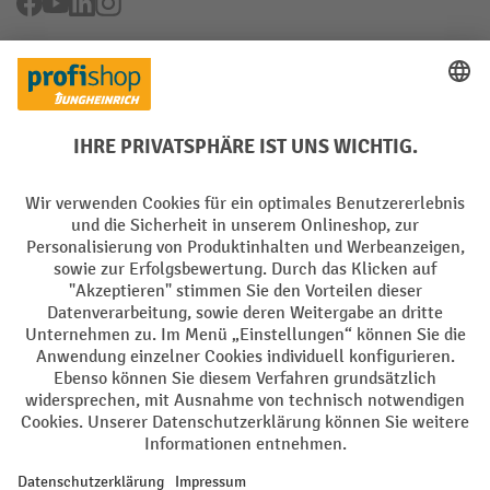
Facebook
YouTube
LinkedIn
Instagram
Rücknahme-Services
Elektrogeräte Rückname
Batterie Rückname
AGB
Impressum
Datenschutz
Barrierefreiheit
Grounding Page
Privacy Settings
Alle Preise exkl. gesetzl. Mehrwertsteuer zzgl.
Versandkosten
und ggf.
Nachnahmegebühren, wenn nicht anders angegeben.