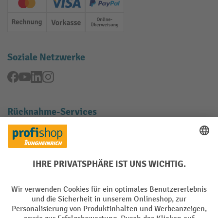
Creditcard (Master)
Creditcard (Visa)
PayPal
Rechnung
Vorkasse
Online-Überweisung
Soziale Netzwerke
Facebook
YouTube
LinkedIn
Instagram
Rücknahme-Services
Elektrogeräte Rückname
Batterie Rückname