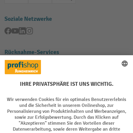
Rechnung
Vorkasse
Online-Überweisung
Soziale Netzwerke
Facebook
YouTube
LinkedIn
Instagram
Rücknahme-Services
Elektrogeräte Rückname
Batterie Rückname
AGB
Impressum
Datenschutz