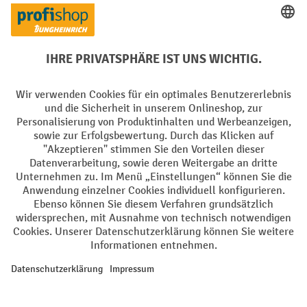
Elektrogeräte Rückname
Batterie Rückname
AGB
Impressum
Datenschutz
Barrierefreiheit
Grounding Page
Privacy Settings
Alle Preise exkl. gesetzl. Mehrwertsteuer zzgl.
Versandkosten
und ggf.
Nachnahmegebühren, wenn nicht anders angegeben.
¹ Der Rabatt gilt so lange der Vorrat reicht. Der Rabatt gilt nicht auf
Sonderpreise. Eine Kombination mit anderen prozentualen Rabatten
oder Gutscheinen ist nicht möglich. | ² Der Rabatt wird einmalig bei
Erstregistrierung für den Newsletter gewährt. Der Gutschein ist 10
Tage gültig und kann ab einem Netto-Bestellwert von 250,- € online