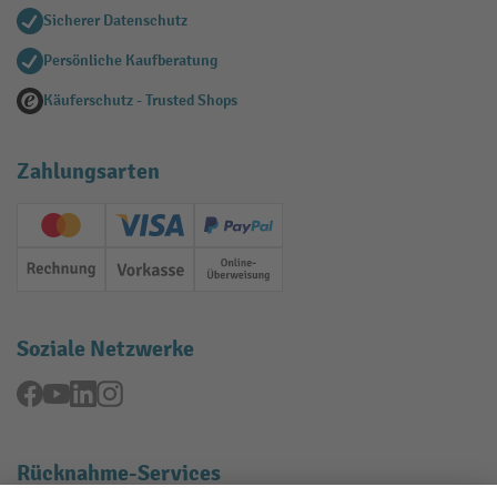
Sicherer Datenschutz
Persönliche Kaufberatung
Käuferschutz - Trusted Shops
Zahlungsarten
Creditcard (Master)
Creditcard (Visa)
PayPal
Rechnung
Vorkasse
Online-Überweisung
Soziale Netzwerke
Facebook
YouTube
LinkedIn
Instagram
Rücknahme-Services