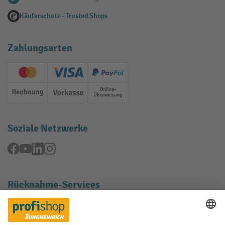
Käuferschutz - Trusted Shops
Zahlungsarten
Creditcard (Master)
Creditcard (Visa)
PayPal
Rechnung
Vorkasse
Online-Überweisung
Soziale Netzwerke
Facebook
YouTube
LinkedIn
Instagram
Rücknahme-Services
Elektrogeräte Rückname