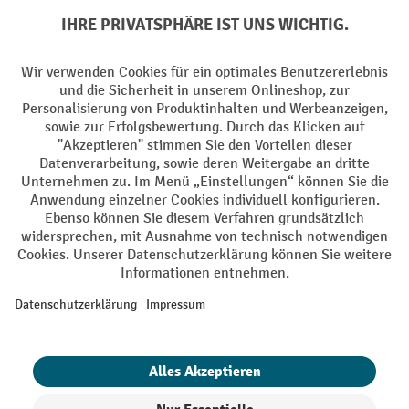
Batterie Rückname
AGB
Impressum
Datenschutz
Barrierefreiheit
Grounding Page
Privacy Settings
Alle Preise exkl. gesetzl. Mehrwertsteuer zzgl.
Versandkosten
und ggf.
Nachnahmegebühren, wenn nicht anders angegeben.
¹ Der Rabatt gilt so lange der Vorrat reicht. Der Rabatt gilt nicht auf
Sonderpreise. Eine Kombination mit anderen prozentualen Rabatten
oder Gutscheinen ist nicht möglich. | ² Der Rabatt wird einmalig bei
Erstregistrierung für den Newsletter gewährt. Der Gutschein ist 10
Tage gültig und kann ab einem Netto-Bestellwert von 250,- € online
eingelöst werden. Die Höhe des Rabatts variiert je nach
Produktkategorie und beträgt bis zu 10 % (10 % auf Lager, Umwelt,
Arbeitsschutz | 5% auf Werkstatt, Betrieb, Transport, Stapeln und