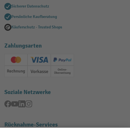
Sicherer Datenschutz
Persönliche Kaufberatung
Käuferschutz - Trusted Shops
Zahlungsarten
Creditcard (Master)
Creditcard (Visa)
PayPal
Rechnung
Vorkasse
Online-Überweisung
Soziale Netzwerke
Facebook
YouTube
LinkedIn
Instagram
Rücknahme-Services