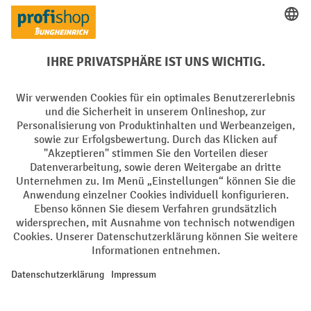
Elektrogeräte Rückname
Batterie Rückname
AGB
Impressum
Datenschutz
Barrierefreiheit
Grounding Page
Privacy Settings
Alle Preise exkl. gesetzl. Mehrwertsteuer zzgl.
Versandkosten
und ggf.
Nachnahmegebühren, wenn nicht anders angegeben.
¹ Der Rabatt gilt so lange der Vorrat reicht. Der Rabatt gilt nicht auf
Sonderpreise. Eine Kombination mit anderen prozentualen Rabatten
oder Gutscheinen ist nicht möglich. | ² Der Rabatt wird einmalig bei
Erstregistrierung für den Newsletter gewährt. Der Gutschein ist 10
Tage gültig und kann ab einem Netto-Bestellwert von 250,- € online