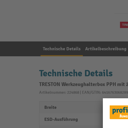
Technische Details
Artikelbeschreibung
Technische Details
TRESTON Werkzeughalterbox PPH mit 2
Artikelnummer: 224868 | EAN/GTIN: 6416763068289
Breite
400 
ESD-Ausführung
nein