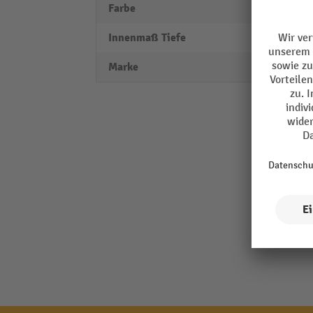
Farbe
blau
Innenmaß Tiefe
257 
Marke
TRES