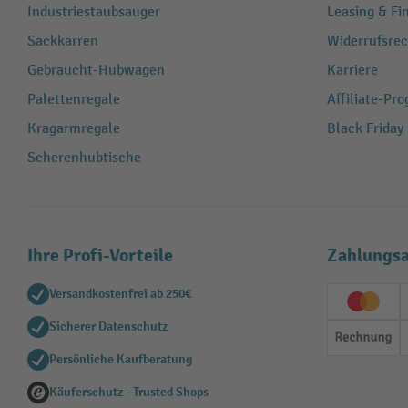
Industriestaubsauger
Leasing & Fi
Sackkarren
Widerrufsrec
Gebraucht-Hubwagen
Karriere
Palettenregale
Affiliate-Pr
Kragarmregale
Black Friday
Scherenhubtische
Ihre Profi-Vorteile
Zahlungsa
Versandkostenfrei ab 250€
Creditc
Sicherer Datenschutz
Rechn
Persönliche Kaufberatung
Käuferschutz - Trusted Shops