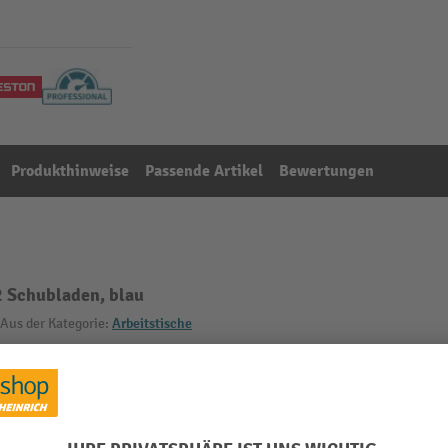
Produkthinweise
Passende Artikel
Bewertungen
 Schubladen, blau
Aus der Kategorie:
Arbeitstische
mm
Material
Oberfläche