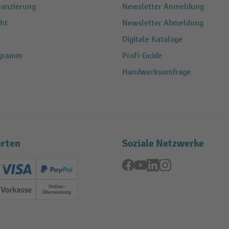
nanzierung
Newsletter Anmeldung
ht
Newsletter Abmeldung
Digitale Kataloge
ogramm
Profi-Guide
Handwerksumfrage
rten
Soziale Netzwerke
Facebook
YouTube
LinkedIn
Instagram
ard (Master)
Creditcard (Visa)
PayPal
ung
Vorkasse
Online-Überweisung