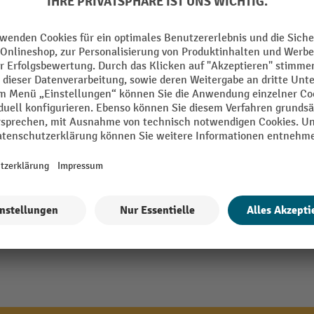
Schubladen Auszugssperre
mm
Segment
TON
Tiefe