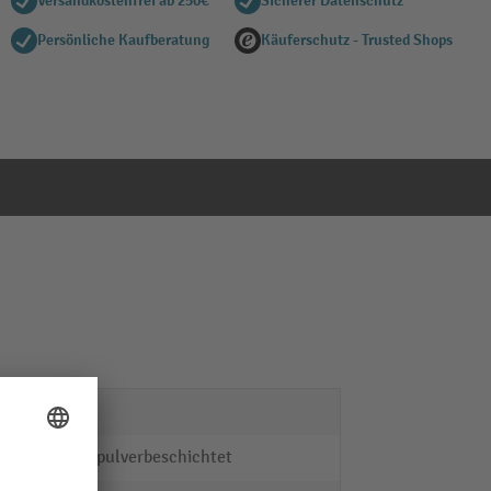
Versandkostenfrei ab 250€
Sicherer Datenschutz
Persönliche Kaufberatung
Käuferschutz - Trusted Shops
Stahl
epoxidpulverbeschichtet