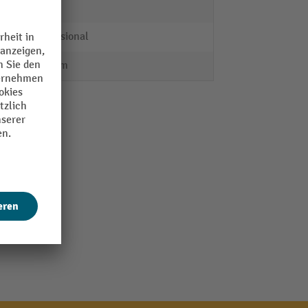
nein
Professional
300 mm