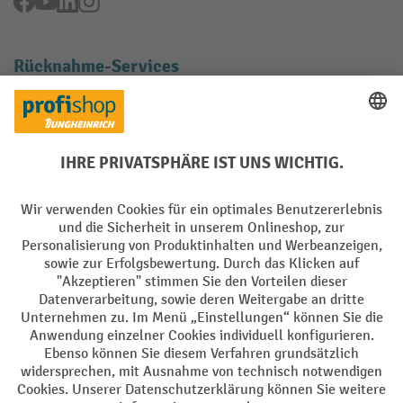
Facebook
YouTube
LinkedIn
Instagram
Rücknahme-Services
Elektrogeräte Rückname
Batterie Rückname
AGB
Impressum
Datenschutz
Barrierefreiheit
Grounding Page
Privacy Settings
Alle Preise exkl. gesetzl. Mehrwertsteuer zzgl.
Versandkosten
und ggf.
Nachnahmegebühren, wenn nicht anders angegeben.