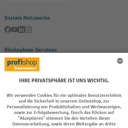
Rechnung
Vorkasse
Online-Überweisung
Soziale Netzwerke
Facebook
YouTube
LinkedIn
Instagram
Rücknahme-Services
Elektrogeräte Rückname
Batterie Rückname
AGB
Impressum
Datenschutz