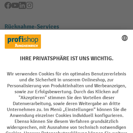
Facebook
YouTube
LinkedIn
Instagram
Rücknahme-Services
Elektrogeräte Rückname
Batterie Rückname
AGB
Impressum
Datenschutz
Barrierefreiheit
Grounding Page
Privacy Settings
Alle Preise exkl. gesetzl. Mehrwertsteuer zzgl.
Versandkosten
und ggf.
Nachnahmegebühren, wenn nicht anders angegeben.