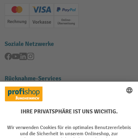
Creditcard (Master)
Creditcard (Visa)
PayPal
Rechnung
Vorkasse
Online-Überweisung
Soziale Netzwerke
Facebook
YouTube
LinkedIn
Instagram
Rücknahme-Services
Elektrogeräte Rückname
Batterie Rückname